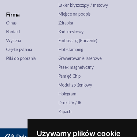
Lakier błyszczący / matowy
Firma
Miejsce na podpis
O nas
Zdrapka
Kontakt
Kod kreskowy
Wycena
Embossing (tłoczenie)
Częste pytania
Hot-stamping
Pliki do pobrania
Grawerowanie laserowe
Pasek magnetyczny
Pamięć Chip
Moduł zbliżeniowy
Hologram
Druk UV / IR
Zapach
Używamy plików cookie
Dane rejestrowe: