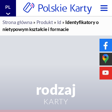
PL
produkcja
i
Identyfikatory o
Strona główna
»
Produkt
»
Id
»
druk
nietypowym kształcie i formacie
na
zamówienie
|
Polskie
Karty
sp.
z
o.o.
rodzaj
KARTY