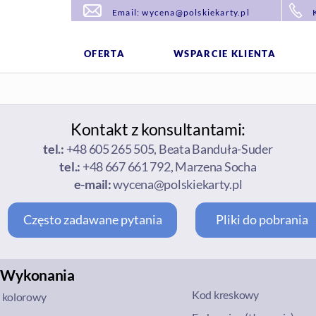
Email: wycena@polskiekarty.pl
OFERTA
WSPARCIE KLIENTA
Kontakt z konsultantami:
tel.:
+48 605 265 505, Beata Banduła-Suder
tel.:
+48 667 661 792, Marzena Socha
e-mail:
wycena@polskiekarty.pl
Często zadawane pytania
Pliki do pobrania
 Wykonania
Kod kreskowy
ł kolorowy