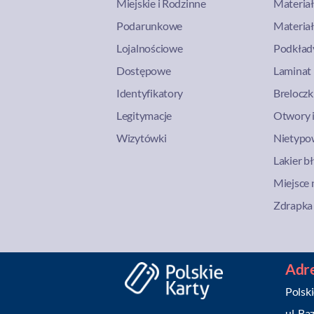
Miejskie i Rodzinne
Materiał
Podarunkowe
Materiał
Lojalnościowe
Podkłady
Dostępowe
Laminat 
Identyfikatory
Breloczk
Legitymacje
Otwory i
Wizytówki
Nietypow
Lakier b
Miejsce 
Zdrapka
Adre
Polski
ul. Ba