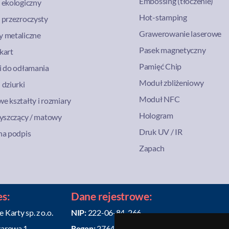
Embossing (tłoczenie)
 ekologiczny
Hot-stamping
 przezroczysty
Grawerowanie laserowe
 metaliczne
Pasek magnetyczny
kart
Pamięć Chip
i do odłamania
Moduł zbliżeniowy
 dziurki
Moduł NFC
e kształty i rozmiary
Hologram
łyszczący / matowy
Druk UV / IR
na podpis
Zapach
s:
Dane rejestrowe:
e Karty sp. z o.o.
NIP:
222-06-84-266
zarowa 1
Regon:
276435920