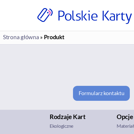
produkcja
i
Strona główna
»
Produkt
druk
na
zamówienie
|
Polskie
Karty
sp.
z
Formularz kontaktu
o.o.
Rodzaje Kart
Opcje
Ekologiczne
Materia