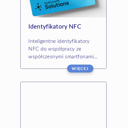
Identyfikatory NFC
Inteligentne identyfikatory
NFC do współpracy ze
współczesnymi smartfonami.
Bezdotykowa komunikacja na
WIĘCEJ
częstotliwości 13,56 MHz i
szybki odczyt danych….