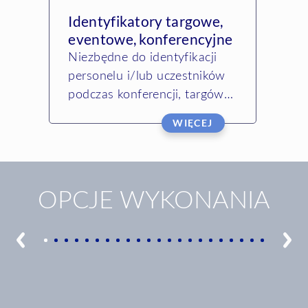
Identyfikatory targowe,
eventowe, konferencyjne
Niezbędne do identyfikacji
personelu i/lub uczestników
podczas konferencji, targów i
eventów. Służą do uzyskania
WIĘCEJ
dostępu do eventu i jego
obiektów lub do
potwierdzania tożsamości
uczestników…
OPCJE WYKONANIA