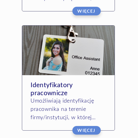
mogą mieć nietypowy kształt,
WIĘCEJ
rozmiar, otwór, a przede
wszystkim miejsce do
podpisu, by umieścić na nich
dane właściciela. …
Identyfikatory
pracownicze
Umożliwiają identyfikację
pracownika na terenie
firmy/instytucji, w której
zainstalowany jest system
WIĘCEJ
kontroli czasu i dostępu. Są