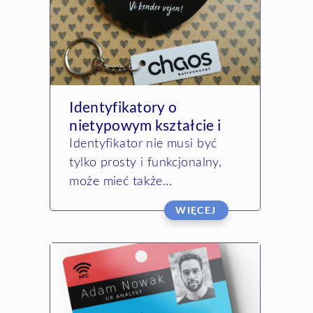
Identyfikatory o
nietypowym kształcie i
formacie
Identyfikator nie musi być
tylko prosty i funkcjonalny,
może mieć także
niestandardowy rozmiar,
WIĘCEJ
oryginalny wygląd lub wręcz
fantazyjny kształt,
zaprojektowany zgodnie z
wizualną identyfikacją twej
firmy …