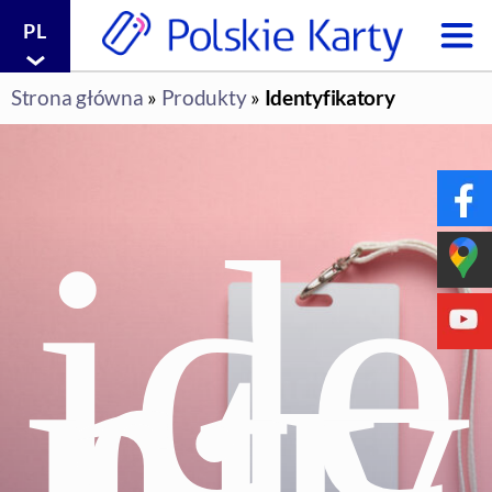
PL
produkcja
i
Strona główna
»
Produkty
»
Identyfikatory
druk
na
zamówienie
|
ide
Polskie
Karty
sp.
nty
z
o.o.