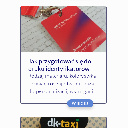
laminowane,
personalizowane, z otworem
do zawieszenia na smyczy i
miejscem na złożenie podpisu
…
Jak przygotować się do
druku identyfikatorów
plastikowych na imprezy
Rodzaj materiału, kolorystyka,
masowe?
rozmiar, rodzaj otworu, baza
do personalizacji, wymagania
co do projektu graficznego –
WIĘCEJ
poznaj uwarunkowania
techniczne druku
identyfikatorów …