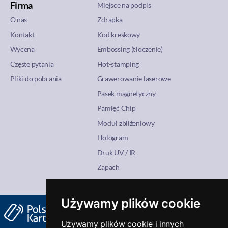
Firma
Miejsce na podpis
O nas
Zdrapka
Kontakt
Kod kreskowy
Wycena
Embossing (tłoczenie)
Częste pytania
Hot-stamping
Pliki do pobrania
Grawerowanie laserowe
Pasek magnetyczny
Pamięć Chip
Moduł zbliżeniowy
Hologram
Druk UV / IR
Zapach
Używamy plików cookie
Dane rejestrowe:
NIP:
222-06-84-266
Używamy plików cookie i innych