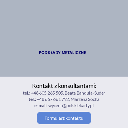
PODKŁADY METALICZNE
Kontakt z konsultantami:
tel.:
+48 605 265 505, Beata Banduła-Suder
tel.:
+48 667 661 792, Marzena Socha
e-mail:
wycena@polskiekarty.pl
Formularz kontaktu