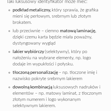
Taki luksusowy identyfikator może mieć:
podkład metaliczny,
który sprawia, że grafika
mieni się perłowym, srebrnym lub złotym
brokatem.
matową laminację,
lub przeciwnie – ciemno
dzięki czemu karta będzie miała poważny,
dystyngowany wygląd
lakier wybiórczy
(selektywny), który po
nałożeniu na wybrane elementy, np. logo
dodaje im wypukłości i połysku.
tłoczoną personalizację
– np. tłoczone imię i
nazwisko pokryte srebrnym lakierem
dowolną kombinacją
luksusowych nadruków i
elementów – np. matowy laminat, z tłoczonym
złotym numerem i logo wykonanym
selektywnym lakierem.