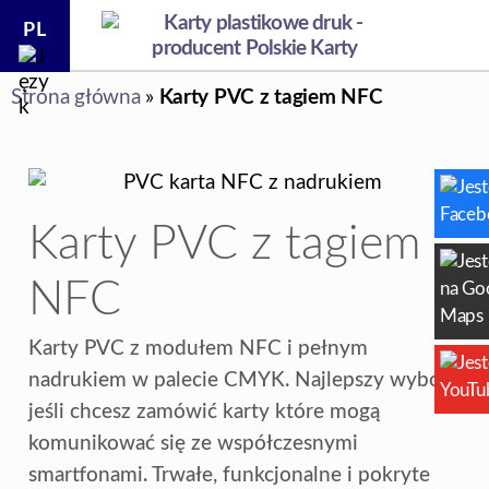
PL
produkcja
Strona główna
»
Karty PVC z tagiem NFC
i
druk
na
zamówienie
|
Polskie
Karty PVC z tagiem
Karty
sp.
NFC
z
o.o.
Karty PVC z modułem NFC i pełnym
nadrukiem w palecie CMYK. Najlepszy wybór
jeśli chcesz zamówić karty które mogą
komunikować się ze współczesnymi
smartfonami. Trwałe, funkcjonalne i pokryte