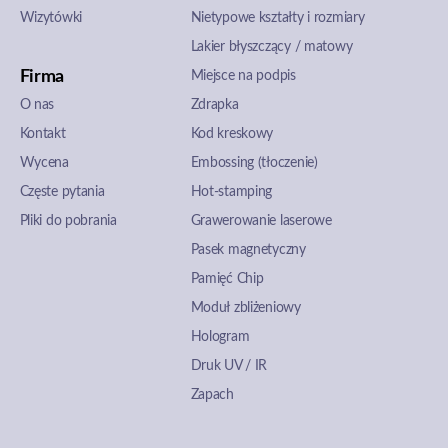
Wizytówki
Nietypowe kształty i rozmiary
Lakier błyszczący / matowy
Firma
Miejsce na podpis
O nas
Zdrapka
Kontakt
Kod kreskowy
Wycena
Embossing (tłoczenie)
Częste pytania
Hot-stamping
Pliki do pobrania
Grawerowanie laserowe
Pasek magnetyczny
Pamięć Chip
Moduł zbliżeniowy
Hologram
Druk UV / IR
Zapach