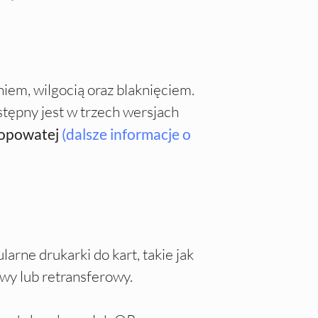
iem, wilgocią oraz blaknięciem.
stępny jest w trzech wersjach
hropowatej
(dalsze informacje o
rne drukarki do kart, takie jak
owy lub retransferowy.