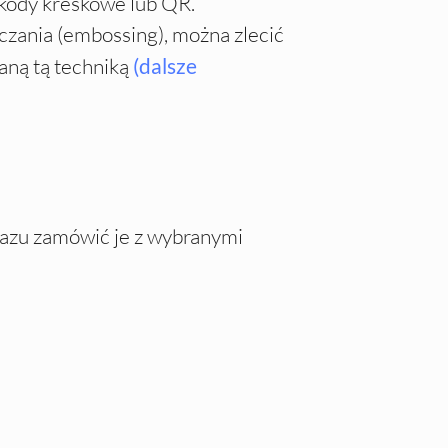
 kody kreskowe lub QR.
czania (embossing), można zlecić
aną tą techniką
(dalsze
 razu zamówić je z wybranymi