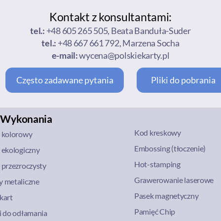
Kontakt z konsultantami:
tel.:
+48 605 265 505, Beata Banduła-Suder
tel.:
+48 667 661 792, Marzena Socha
e-mail:
wycena@polskiekarty.pl
Często zadawane pytania
Pliki do pobrania
 Wykonania
Kod kreskowy
ł kolorowy
Embossing (tłoczenie)
 ekologiczny
Hot-stamping
 przezroczysty
Grawerowanie laserowe
 metaliczne
Pasek magnetyczny
kart
Pamięć Chip
i do odłamania