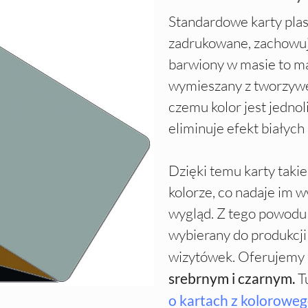
Standardowe karty plas
zadrukowane, zachowują
barwiony w masie to ma
wymieszany z tworzywem
czemu kolor jest jednoli
eliminuje efekt białych
Dzięki temu karty tak
kolorze, co nadaje im w
wygląd. Z tego powodu 
wybierany do produkcji
wizytówek. Oferujemy 
srebrnym i czarnym.
T
o kartach z kolorowego