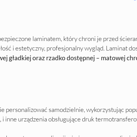
ezpieczone laminatem, który chroni je przed ścieran
łość i estetyczny, profesjonalny wygląd. Laminat do
wej gładkiej oraz rzadko dostępnej – matowej c
personalizować samodzielnie, wykorzystując popula
d, i inne urządzenia obsługujące druk termotransfer