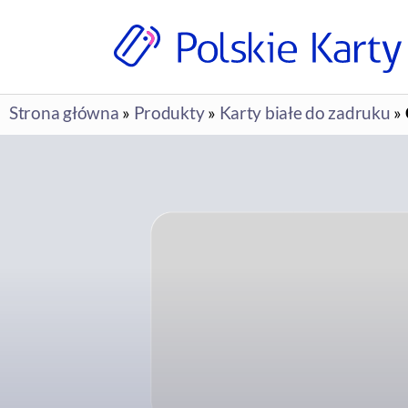
produkcja
i
Strona główna
»
Produkty
»
Karty białe do zadruku
»
druk
na
zamówienie
|
Polskie
Karty
sp.
z
o.o.